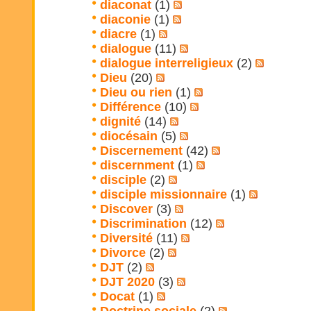
diaconat
(1)
diaconie
(1)
diacre
(1)
dialogue
(11)
dialogue interreligieux
(2)
Dieu
(20)
Dieu ou rien
(1)
Différence
(10)
dignité
(14)
diocésain
(5)
Discernement
(42)
discernment
(1)
disciple
(2)
disciple missionnaire
(1)
Discover
(3)
Discrimination
(12)
Diversité
(11)
Divorce
(2)
DJT
(2)
DJT 2020
(3)
Docat
(1)