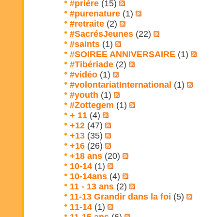
#prière
(15)
#purenature
(1)
#retraite
(2)
#SacrésJeunes
(22)
#saints
(1)
#SOIREE ANNIVERSAIRE
(1)
#Tibériade
(2)
#vidéo
(1)
#volontariatInternational
(1)
#youth
(1)
#Zottegem
(1)
+ 11
(4)
+12
(47)
+13
(35)
+16
(26)
+18 ans
(20)
10-14
(1)
10-14ans
(4)
11 - 13 ans
(2)
11-13 Grandir dans la foi
(5)
11-14
(1)