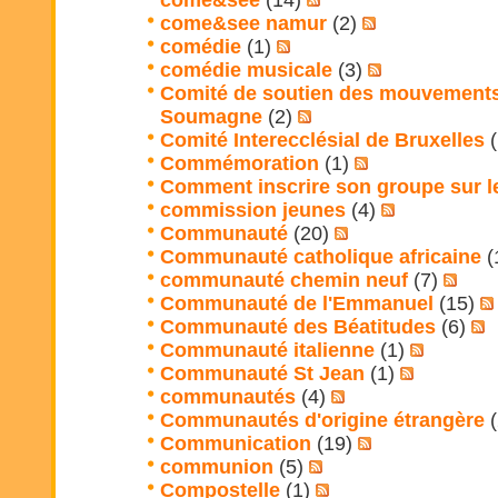
come&see
(14)
come&see namur
(2)
comédie
(1)
comédie musicale
(3)
Comité de soutien des mouvements
Soumagne
(2)
Comité Interecclésial de Bruxelles
(
Commémoration
(1)
Comment inscrire son groupe sur le
commission jeunes
(4)
Communauté
(20)
Communauté catholique africaine
(
communauté chemin neuf
(7)
Communauté de l'Emmanuel
(15)
Communauté des Béatitudes
(6)
Communauté italienne
(1)
Communauté St Jean
(1)
communautés
(4)
Communautés d'origine étrangère
(
Communication
(19)
communion
(5)
Compostelle
(1)