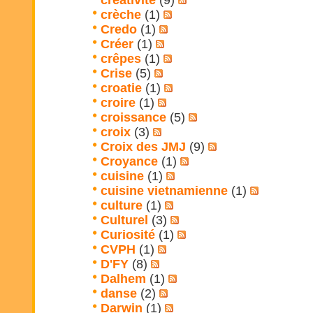
créativité
(9)
crèche
(1)
Credo
(1)
Créer
(1)
crêpes
(1)
Crise
(5)
croatie
(1)
croire
(1)
croissance
(5)
croix
(3)
Croix des JMJ
(9)
Croyance
(1)
cuisine
(1)
cuisine vietnamienne
(1)
culture
(1)
Culturel
(3)
Curiosité
(1)
CVPH
(1)
D'FY
(8)
Dalhem
(1)
danse
(2)
Darwin
(1)