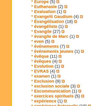
Europe
(5)
Euthanasie
(2)
Evaluation
(1)
Evangelii Gaudium
(4)
Évangélisation
(18)
évangéliste
(1)
Evangile
(27)
évangile de Marc
(1)
even
(5)
événements
(7)
événements jeunes
(1)
évêque
(11)
évêques
(4)
Evolution
(1)
EVRAS
(4)
examen
(1)
Exclusion
(9)
exclusion sociale
(3)
Excommunication
(1)
exercices spirituels
(5)
expérience
(1)