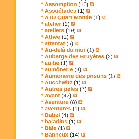
Assomption
(16)
Assuétudes
(1)
ATD Quart Monde
(1)
atelier
(1)
ateliers
(19)
Athée
(1)
attentat
(5)
Au-delà du mur
(1)
Auberge des Bruyères
(3)
aùitié
(1)
aumônerie
(3)
Aumônerie des prisons
(1)
Auschwitz
(1)
Autres pélés
(7)
Avent
(42)
Aventure
(8)
aventures
(1)
Babel
(4)
baladins
(1)
Bâle
(1)
Banneux
(14)