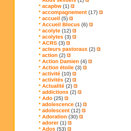
Abus sexuels
(1)
acapbw
(1)
accompagnement
(17)
accueil
(5)
Accueil Blocus
(6)
acolyte
(12)
acolytes
(3)
ACRS
(3)
acteurs pastoraux
(2)
action
(2)
Action Damien
(4)
Action étoile
(3)
activité
(10)
activités
(2)
Actualité
(2)
addictions
(2)
Ado
(25)
adolescence
(1)
adolescent
(12)
Adoration
(30)
adorer
(1)
Ados
(53)