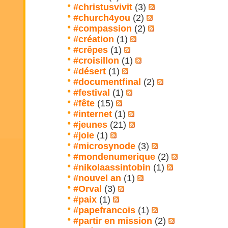
#christusvivit
(3)
#church4you
(2)
#compassion
(2)
#création
(1)
#crêpes
(1)
#croisillon
(1)
#désert
(1)
#documentfinal
(2)
#festival
(1)
#fête
(15)
#internet
(1)
#jeunes
(21)
#joie
(1)
#microsynode
(3)
#mondenumerique
(2)
#nikolaassintobin
(1)
#nouvel an
(1)
#Orval
(3)
#paix
(1)
#papefrancois
(1)
#partir en mission
(2)