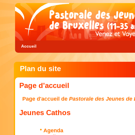
Accueil
Plan du site
Page d'accueil
Page d'accueil de
Pastorale des Jeunes de 
Jeunes Cathos
Agenda