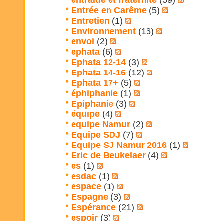
entraide et fraternité
(39)
Entrée en Carême
(5)
Entretien
(1)
Environnement
(16)
envoi
(2)
ephata
(6)
Ephata 12-14
(3)
Ephata 14-16
(12)
Ephata 17+
(5)
éphiphanie
(1)
Epiphanie
(3)
équipe
(4)
equipe Namur
(2)
Equipe SDJ
(7)
Equipe SJ Namur 2016
(1)
Eric de Beukelaer
(4)
es
(1)
esdac
(1)
espace
(1)
Espagne
(3)
Espérance
(21)
espoir
(3)