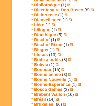
Biblical animals
(2)
Bibliothèque
(1)
Bicentenaire Don Bosco
(8)
Bielorussie
(1)
Bienveillance
(1)
bière
(1)
bilingue
(1)
Bioéthique
(5)
Bischof
(1)
Bischof Rixen
(1)
Blegny
(1)
blocus
(13)
Boîte à outils
(8)
Bolivie
(1)
Bonheur
(15)
Bonne année
(3)
Bonne Nouvelle
(1)
Bonne-Espérance
(1)
Bosco Games
(3)
Brabant Wallon
(16)
Brésil
(14)
Bruxelles
(66)