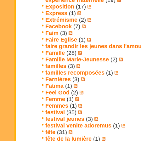
expérience fraternelle
(19)
Exposition
(17)
Express
(1)
Extrémisme
(2)
Facebook
(7)
Faim
(3)
Faire Eglise
(1)
faire grandir les jeunes dans l'amo
Famille
(28)
Famille Marie-Jeunesse
(2)
familles
(3)
familles recomposées
(1)
Farnières
(3)
Fatima
(1)
Feel God
(2)
Femme
(1)
Femmes
(1)
festival
(35)
festival jeunes
(3)
festival venite adoremus
(1)
fête
(31)
fête de la lumière
(1)