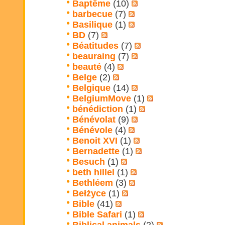
Baptême
(10)
barbecue
(7)
Basilique
(1)
BD
(7)
Béatitudes
(7)
beauraing
(7)
beauté
(4)
Belge
(2)
Belgique
(14)
BelgiumMove
(1)
bénédiction
(1)
Bénévolat
(9)
Bénévole
(4)
Benoit XVI
(1)
Bernadette
(1)
Besuch
(1)
beth hillel
(1)
Bethléem
(3)
Bełżyce
(1)
Bible
(41)
Bible Safari
(1)