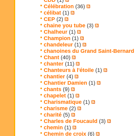
CDD
(1)
Célébration
(36)
célibat
(1)
CEP
(2)
chaine you tube
(3)
Chalheur
(1)
Champion
(1)
chandeleur
(1)
chanoines du Grand Saint-Bernard
Chant
(40)
chanter
(11)
Chanteurs à l'étoile
(1)
chantier
(4)
Chantier Damien
(1)
chants
(9)
chapelet
(1)
Charismatique
(1)
charisme
(2)
charité
(5)
Charles de Foucauld
(3)
chemin
(1)
Chemin de croix
(6)