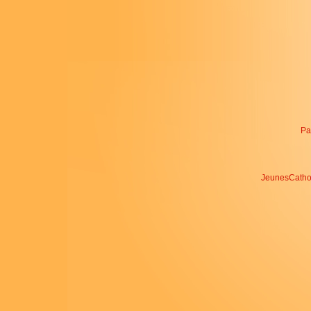
Pa
JeunesCathos.