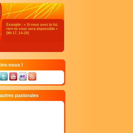
Évangile : « Si vous avez la foi,
rien ne vous sera impossible »
(Mt 17, 14-20)
Acclamation : (2 Tm 1, 10)
Alléluia. Alléluia.
Notre Sauveur, le Christ Jésus, a
détruit la mort ;
il a fait resplendir la vie par
ins-nous !
l’Évangile.
Alléluia.
Évangile de Jésus Christ selon
saint Matthieu
En ce temps-là,
autres pastorales
un homme s'approcha de Jésus,
et tombant à ses genoux,
il dit :
« Seigneur, prends pitié de mon
fils.
Il est épileptique
et il souffre beaucoup.
Souvent il tombe dans le feu
et, souvent aussi, dans l’eau.
Je l’ai amené à tes disciples,