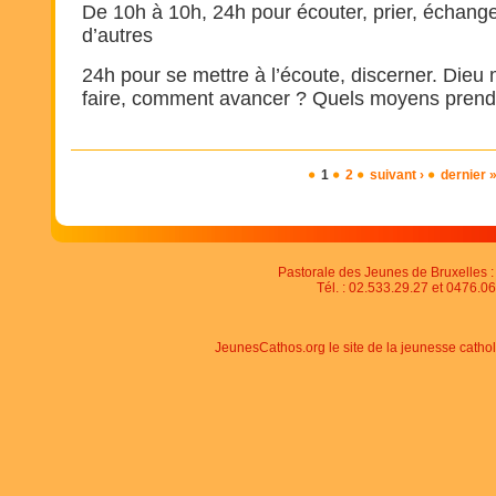
De 10h à 10h, 24h pour écouter, prier, échang
d’autres
24h pour se mettre à l’écoute, discerner. Dieu 
faire, comment avancer ? Quels moyens prend
Pages
1
2
suivant ›
dernier 
Pastorale des Jeunes de Bruxelles : 
Tél. : 02.533.29.27 et 0476.06
JeunesCathos.org le site de la jeunesse catho