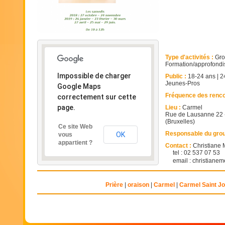
Type d'activités :
Gro
Formation/approfondis
Impossible de charger
Public :
18-24 ans
|
2
Jeunes-Pros
Google Maps
Fréquence des renco
correctement sur cette
page.
Lieu :
Carmel
Rue de Lausanne 22 -
(Bruxelles)
Ce site Web
Responsable du gro
OK
vous
appartient ?
Contact :
Christiane
tel : 02 537 07 53
email : christian
Prière
oraison
Carmel
Carmel Saint J