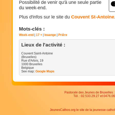
Possibilité de venir qu'à une seule partie
du week-end.
Plus d'infos sur le site du
Couvent St-Antoine
Mots-clés :
Week-end
17 +
louange
Prière
Lieux de l'activité :
Couvent Saint-Antoine
(Bruxelles)
Rue d'Artois, 19
1000
Bruxelles
Belgique
See map:
Google Maps
Pastorale des Jeunes de Bruxelles : 
Tél. : 02.533.29.27 et 0476.06
JeunesCathos.org le site de la jeunesse catho