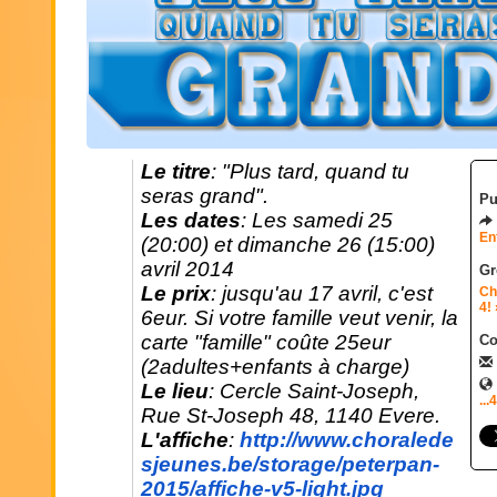
Le titre
: "Plus tard, quand tu
seras grand".
Pu
Les dates
: Les samedi 25
En
(20:00) et dimanche 26 (15:00)
avril 2014
Gr
Le prix
: jusqu'au 17 avril, c'est
Ch
4!
6eur. Si votre famille veut venir, la
carte "famille" coûte 25eur
Co
(2adultes+enfants à charge)
Le lieu
: Cercle Saint-Joseph,
...
Rue St-Joseph 48, 1140 Evere.
L'affiche
:
http://www.choralede
sjeunes.
be/storage/peterpan-
2015/
affiche-v5-light.jpg