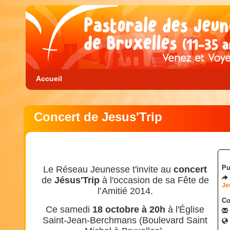
Accueil
Concert de Jesus'Trip
Pu
Le Réseau Jeunesse t'invite au
concert
de
Jésus'Trip
à l'occasion de sa Fête de
Je
l’Amitié 2014.
Co
Ce samedi
18 octobre à 20h
à l'
Église
Saint-Jean-Berchmans (Boulevard Saint