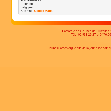
1040
Bruxelles
(Etterbeek)
Belgique
See map:
Google Maps
Pastorale des Jeunes de Bruxelles : 
Tél. : 02.533.29.27 et 0476.06
JeunesCathos.org le site de la jeunesse catho