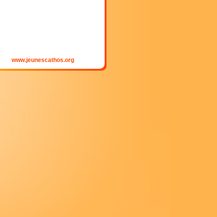
et Élie,
qui s’entretenaient avec lui.
Pierre alors prit la parole et dit à
Jésus :
« Seigneur, il est bon que nous
soyons ici !
Si tu le veux,
je vais dresser ici trois tentes,
une pour toi, une pour Moïse, et
www.jeunescathos.org
une pour Élie. »
Il parlait encore,
lorsqu’une nuée lumineuse les
couvrit de son ombre,
et voici que, de la nuée, une voix
disait :
« Celui-ci est mon Fils bien-
aimé,
en qui je trouve ma joie :
écoutez-le ! »
Quand ils entendirent cela, les
disciples tombèrent face contre
terre
et furent saisis d’une grande
crainte.
Jésus s’approcha, les toucha et
leur dit :
« Relevez-vous et soyez sans
crainte ! »
Levant les yeux,
ils ne virent plus personne,
sinon lui, Jésus, seul.
En descendant de la montagne,