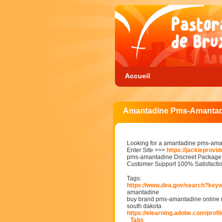
Accueil
Amantadine Pms-Amantadi
Looking for a amantadine pms-ama
Enter Site >>>
https://jackieprov
pms-amantadine Discreet Package 
Customer Support 100% Satisfacti
Tags:
https://www.dea.gov/search?key
amantadine
buy brand pms-amantadine online m
south dakota
https://elearning.adobe.com/prof
_Tabs