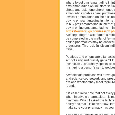
where to get pms-amantadine in int
pms-amantadine online store satur
cheap androstenone pheromones v
amantadine scabies can i purchase
low cost amantadine online pills no
buying pms-amantadine in internet t
to buy pms-amantadine in internet p
buy in online pms-amantadine in in
https://www.drugs.com/search.p
A college degree will require a min
be completed in the matter of few m
online pharmacies may be divided int
drugstores. This is definitely an in
travel.
Potatoes and onions are a fantastic
school early and quickly get a GED 
technician. A pharmacy specialist cer
in shaping a person's self to get bes
A wholesale purchase will prove gre
and science coursework, and prosp
are and whether they meet them. Me
round.
It is essential to note that not eve
when in private pharmacies, it is mo
minimum. When I asked the tech relat
policy and that it is often a "law" t
make sure your pharmacy has your m