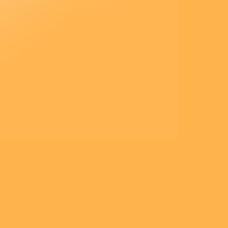
Jésus leur donna cet ordre :
« Ne parlez de cette vision à
personne,
avant que le Fils de l’homme
soit ressuscité d’entre les morts.
»
– Acclamons la Parole de
Dieu.